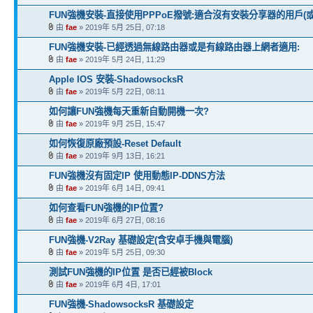
FUN強機安裝-直接使用PPPoE撥號:適合沒有安裝分享器的用戶(或
由
fae
» 2019年 5月 25日, 07:18
FUN強機安裝-已經透過無線路由器或是有線路由器上網者適用:
由
fae
» 2019年 5月 24日, 11:29
Apple IOS 安裝-ShadowsocksR
由
fae
» 2019年 5月 22日, 08:11
如何讓FUN強機每天重新自動開機一次?
由
fae
» 2019年 9月 25日, 15:47
如何恢復原廠預設-Reset Default
由
fae
» 2019年 9月 13日, 16:21
FUN強機沒有固定IP 使用動態IP-DDNS方法
由
fae
» 2019年 6月 14日, 09:41
如何查看FUN強機的IP位置?
由
fae
» 2019年 6月 27日, 08:16
FUN強機-V2Ray 基礎設定(含安卓手機與電腦)
由
fae
» 2019年 5月 25日, 09:30
測試FUN強機的IP位置 是否已經被Block
由
fae
» 2019年 6月 4日, 17:01
FUN強機-ShadowsocksR 基礎設定