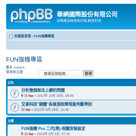
華網國際股份有限公司
有關產品與技術討論,歡迎利用
討論區首頁
‹
FUN強機專區
FUN強機專區
版主:
support
發表新主題
公告
分析幾個無法上網的問題
由
fae
» 2012年 10月 30日, 08:09
艾泰科技"硬體"各檢測故障現象判斷準則
由
fae
» 2012年 8月 28日, 11:46
主題
FUN強機 Pro 二代(黑)-相關安裝設定
由
fae
» 2020年 8月 5日, 07:20