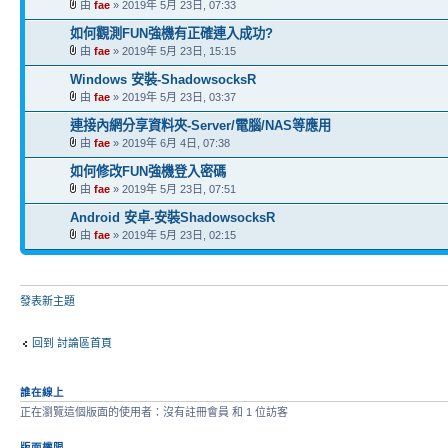
由
fae
» 2019年 5月 23日, 07:33
如何觀測FUN強機有正確連入成功?
由
fae
» 2019年 5月 23日, 15:15
Windows 安裝-ShadowsocksR
由
fae
» 2019年 5月 23日, 03:37
連接內網分享資料夾-Server/電腦/NAS等應用
由
fae
» 2019年 6月 4日, 07:38
如何修改FUN強機登入密碼
由
fae
» 2019年 5月 23日, 07:51
Android 安卓-安裝ShadowsocksR
由
fae
» 2019年 5月 23日, 02:15
發表新主題
回到 討論區首頁
誰在線上
正在瀏覽這個版面的使用者：沒有註冊會員 和 1 位訪客
版面權限