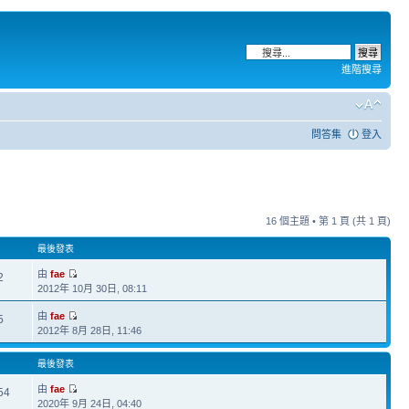
進階搜尋
問答集
登入
16 個主題 • 第
1
頁 (共
1
頁)
最後發表
由
fae
2
2012年 10月 30日, 08:11
由
fae
5
2012年 8月 28日, 11:46
最後發表
由
fae
54
2020年 9月 24日, 04:40