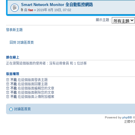
Smart Network Monitor 全自動監控網路
由
fae
» 2019年 8月 19日, 07:02
顯示主題 :
發表新主題
回到 討論區首頁
誰在線上
正在瀏覽這個版面的使用者：沒有註冊會員 和 1 位訪客
版面權限
您
不能
在這個版面發表主題
您
不能
在這個版面回覆主題
您
不能
在這個版面編輯您的文章
您
不能
在這個版面刪除您的文章
您
不能
在這個版面上傳附加檔案
討論區首頁
Powered by
phpBB
©
正體中