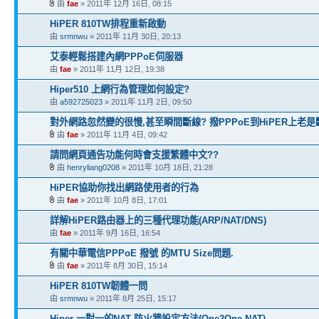
由
fae
» 2011年 12月 16日, 08:15
HiPER 810TW排程重新啟動
由
srmnwu
» 2011年 11月 30日, 20:13
艾泰輕鬆搭建內網PPPoE伺服器
由
fae
» 2011年 11月 12日, 19:38
Hiper510 上網行為管理如何設定?
由
a592725023
» 2011年 11月 2日, 09:50
對外網路忽然變的很慢,甚至瞬間斷線? 撥PPPoE到HiPER上老是
由
fae
» 2011年 11月 4日, 09:42
請問網頁通告功能何時會支援繁體中文??
由
henryliang0208
» 2011年 10月 18日, 21:28
HiPER協助你找出網路使用者的行為
由
fae
» 2011年 10月 8日, 17:01
詳解HiPER路由器上的三種代理功能(ARP/NAT/DNS)
由
fae
» 2011年 9月 16日, 16:54
有關中華電信PPPoE 撥號 的MTU Size問題.
由
fae
» 2011年 8月 30日, 15:14
HiPER 810TW韌體一問
由
srmnwu
» 2011年 8月 25日, 15:17
Hiper 一對一的NAT 防火牆設定方法(One2One NAT)