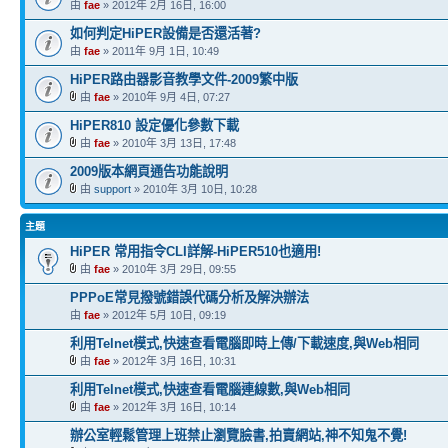
由
fae
» 2012年 2月 16日, 16:00
如何判定HiPER設備是否還活著?
由
fae
» 2011年 9月 1日, 10:49
HiPER路由器影音教學文件-2009繁中版
由
fae
» 2010年 9月 4日, 07:27
HiPER810 設定優化參數下載
由
fae
» 2010年 3月 13日, 17:48
2009版本網頁通告功能說明
由
support
» 2010年 3月 10日, 10:28
主題
HiPER 常用指令CLI詳解-HiPER510也適用!
由
fae
» 2010年 3月 29日, 09:55
PPPoE常見撥號錯誤代碼分析及解決辦法
由
fae
» 2012年 5月 10日, 09:19
利用Telnet模式,快速查看電腦即時上傳/下載速度,與Web相同
由
fae
» 2012年 3月 16日, 10:31
利用Telnet模式,快速查看電腦連線數,與Web相同
由
fae
» 2012年 3月 16日, 10:14
辦公室輕鬆管理上班禁止瀏覽臉書,拍賣網站,神不知鬼不覺!