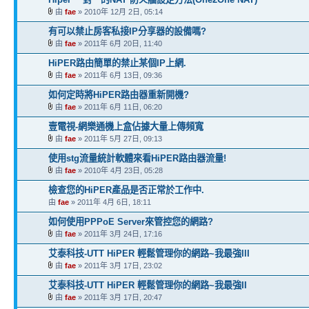
由
fae
» 2010年 12月 2日, 05:14
有可以禁止房客私接IP分享器的設備嗎?
由
fae
» 2011年 6月 20日, 11:40
HiPER路由簡單的禁止某個IP上網.
由
fae
» 2011年 6月 13日, 09:36
如何定時將HiPER路由器重新開機?
由
fae
» 2011年 6月 11日, 06:20
壹電視-網樂通機上盒佔據大量上傳頻寬
由
fae
» 2011年 5月 27日, 09:13
使用stg流量統計軟體來看HiPER路由器流量!
由
fae
» 2010年 4月 23日, 05:28
檢查您的HiPER產品是否正常於工作中.
由
fae
» 2011年 4月 6日, 18:11
如何使用PPPoE Server來管控您的網路?
由
fae
» 2011年 3月 24日, 17:16
艾泰科技-UTT HiPER 輕鬆管理你的網路~我最強III
由
fae
» 2011年 3月 17日, 23:02
艾泰科技-UTT HiPER 輕鬆管理你的網路~我最強II
由
fae
» 2011年 3月 17日, 20:47