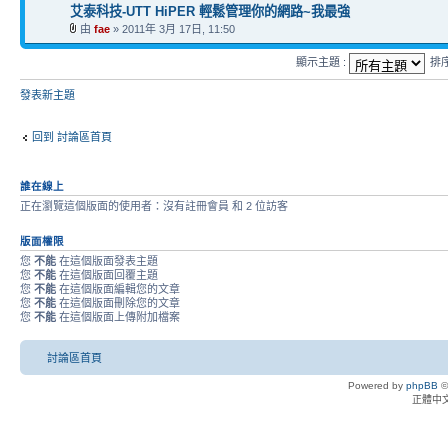
艾泰科技-UTT HiPER 輕鬆管理你的網路~我最強
由
fae
» 2011年 3月 17日, 11:50
顯示主題 :
排
發表新主題
回到 討論區首頁
誰在線上
正在瀏覽這個版面的使用者：沒有註冊會員 和 2 位訪客
版面權限
您
不能
在這個版面發表主題
您
不能
在這個版面回覆主題
您
不能
在這個版面編輯您的文章
您
不能
在這個版面刪除您的文章
您
不能
在這個版面上傳附加檔案
討論區首頁
Powered by
phpBB
©
正體中