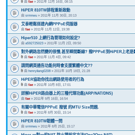
由
fae
» 2011年 12月 16日, 08:15
HiPER 810TW排程重新啟動
由
srmnwu
» 2011年 11月 30日, 20:13
艾泰輕鬆搭建內網PPPoE伺服器
由
fae
» 2011年 11月 12日, 19:38
Hiper510 上網行為管理如何設定?
由
a592725023
» 2011年 11月 2日, 09:50
對外網路忽然變的很慢,甚至瞬間斷線? 撥PPPoE到HiPER上老是
由
fae
» 2011年 11月 4日, 09:42
請問網頁通告功能何時會支援繁體中文??
由
henryliang0208
» 2011年 10月 18日, 21:28
HiPER協助你找出網路使用者的行為
由
fae
» 2011年 10月 8日, 17:01
詳解HiPER路由器上的三種代理功能(ARP/NAT/DNS)
由
fae
» 2011年 9月 16日, 16:54
有關中華電信PPPoE 撥號 的MTU Size問題.
由
fae
» 2011年 8月 30日, 15:14
HiPER 810TW韌體一問
由
srmnwu
» 2011年 8月 25日, 15:17
Hiper 一對一的NAT 防火牆設定方法(One2One NAT)