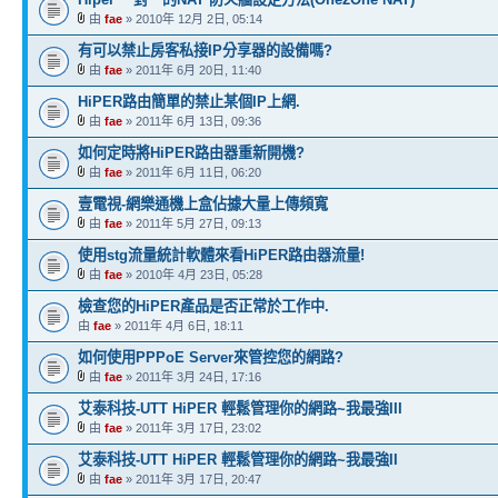
由
fae
» 2010年 12月 2日, 05:14
有可以禁止房客私接IP分享器的設備嗎?
由
fae
» 2011年 6月 20日, 11:40
HiPER路由簡單的禁止某個IP上網.
由
fae
» 2011年 6月 13日, 09:36
如何定時將HiPER路由器重新開機?
由
fae
» 2011年 6月 11日, 06:20
壹電視-網樂通機上盒佔據大量上傳頻寬
由
fae
» 2011年 5月 27日, 09:13
使用stg流量統計軟體來看HiPER路由器流量!
由
fae
» 2010年 4月 23日, 05:28
檢查您的HiPER產品是否正常於工作中.
由
fae
» 2011年 4月 6日, 18:11
如何使用PPPoE Server來管控您的網路?
由
fae
» 2011年 3月 24日, 17:16
艾泰科技-UTT HiPER 輕鬆管理你的網路~我最強III
由
fae
» 2011年 3月 17日, 23:02
艾泰科技-UTT HiPER 輕鬆管理你的網路~我最強II
由
fae
» 2011年 3月 17日, 20:47