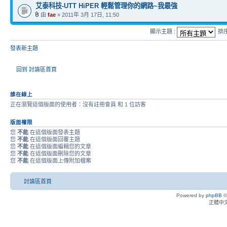
艾泰科技-UTT HiPER 輕鬆管理你的網路~我最強
由
fae
» 2011年 3月 17日, 11:50
顯示主題 :
排
發表新主題
回到 討論區首頁
誰在線上
正在瀏覽這個版面的使用者：沒有註冊會員 和 1 位訪客
版面權限
您
不能
在這個版面發表主題
您
不能
在這個版面回覆主題
您
不能
在這個版面編輯您的文章
您
不能
在這個版面刪除您的文章
您
不能
在這個版面上傳附加檔案
討論區首頁
Powered by
phpBB
©
正體中