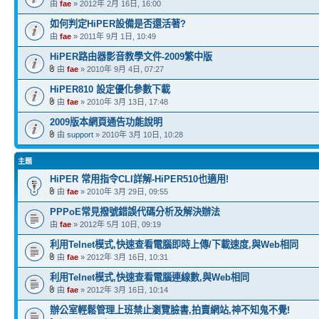
由
fae
» 2012年 2月 16日, 16:00
如何判定HiPER設備是否還活著?
由
fae
» 2011年 9月 1日, 10:49
HiPER路由器影音教學文件-2009繁中版
由
fae
» 2010年 9月 4日, 07:27
HiPER810 設定優化參數下載
由
fae
» 2010年 3月 13日, 17:48
2009版本網頁通告功能說明
由
support
» 2010年 3月 10日, 10:28
主題
HiPER 常用指令CLI詳解-HiPER510也適用!
由
fae
» 2010年 3月 29日, 09:55
PPPoE常見撥號錯誤代碼分析及解決辦法
由
fae
» 2012年 5月 10日, 09:19
利用Telnet模式,快速查看電腦即時上傳/下載速度,與Web相同
由
fae
» 2012年 3月 16日, 10:31
利用Telnet模式,快速查看電腦連線數,與Web相同
由
fae
» 2012年 3月 16日, 10:14
辦公室輕鬆管理上班禁止瀏覽臉書,拍賣網站,神不知鬼不覺!