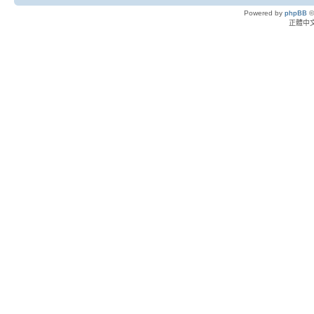
Powered by
phpBB
©
正體中