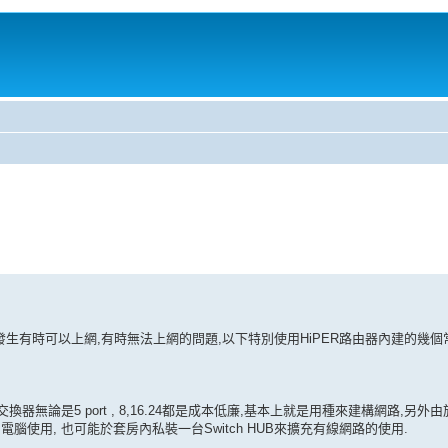
有時可以上網,有時無法上網的問題,以下特別使用HiPER路由器內建的幾個常
換器無論是5 port , 8,16.24都是成本低廉,基本上就是用種來建構網路,另
腦使用, 也可能於套房內私裝一台Switch HUB來擴充有線網路的使用.