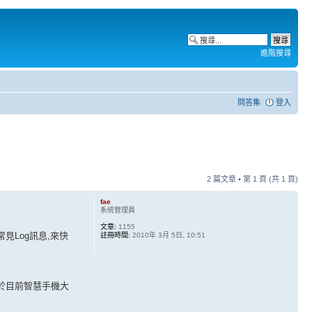
進階搜尋
問答集
登入
2 篇文章 • 第
1
頁 (共
1
頁)
fae
系統管理員
文章:
1155
見Log訊息,來快
註冊時間:
2010年 3月 5日, 10:51
外由於目前智慧手機大