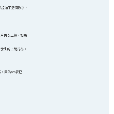
T會話超過了這個數字，
用戶再次上網，如果
所發生的上網行為。
候，因為arp表已