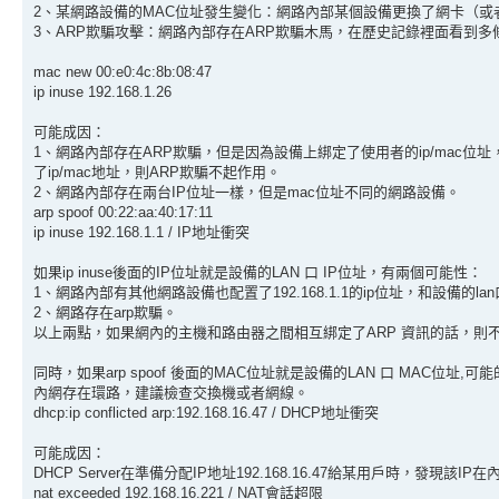
2、某網路設備的MAC位址發生變化：網路內部某個設備更換了網卡（或
3、ARP欺騙攻擊：網路內部存在ARP欺騙木馬，在歷史記錄裡面看到多條（每
mac new 00:e0:4c:8b:08:47
ip inuse 192.168.1.26
可能成因：
1、網路內部存在ARP欺騙，但是因為設備上綁定了使用者的ip/mac
了ip/mac地址，則ARP欺騙不起作用。
2、網路內部存在兩台IP位址一樣，但是mac位址不同的網路設備。
arp spoof 00:22:aa:40:17:11
ip inuse 192.168.1.1 / IP地址衝突
如果ip inuse後面的IP位址就是設備的LAN 口 IP位址，有兩個可能性：
1、網路內部有其他網路設備也配置了192.168.1.1的ip位址，和設備的la
2、網路存在arp欺騙。
以上兩點，如果網內的主機和路由器之間相互綁定了ARP 資訊的話，則
同時，如果arp spoof 後面的MAC位址就是設備的LAN 口 MAC位址,可
內網存在環路，建議檢查交換機或者網線。
dhcp:ip conflicted arp:192.168.16.47 / DHCP地址衝突
可能成因：
DHCP Server在準備分配IP地址192.168.16.47給某用戶時，發現
nat exceeded 192.168.16.221 / NAT會話超限