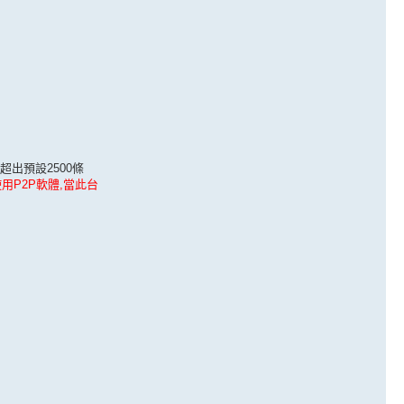
超出預設2500條
用P2P軟體,當此台