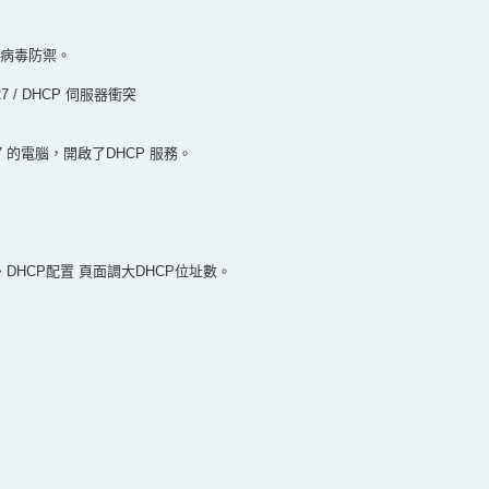
波病毒防禦。
b:0e:27 / DHCP 伺服器衝突
0e:27 的電腦，開啟了DHCP 服務。
 DHCP配置 頁面調大DHCP位址數。