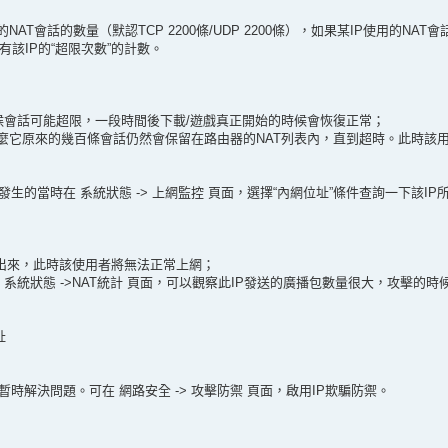
AT會話的數量（默認TCP 2200條/UDP 2200條），如果某IP使用的NA
面會有該IP的“超限次數”的計數。
時候會話可能超限，一段時間後下載/遊戲真正開始的時候會恢復正常；
麼它原來的幾百條會話仍然會保留在路由器的NAT列表內，直到超時。此時該
的當時在 系統狀態 -> 上網監控 頁面，選擇“內網位址”條件查詢一下該IP
示出來，此時該使用者將無法正常上網；
時在 系統狀態 ->NAT統計 頁面，可以觀察此IP發送的廣播包數量很大，攻擊的時
址
解決問題。可在 網路安全 -> 攻擊防禦 頁面，啟用IP欺騙防禦。