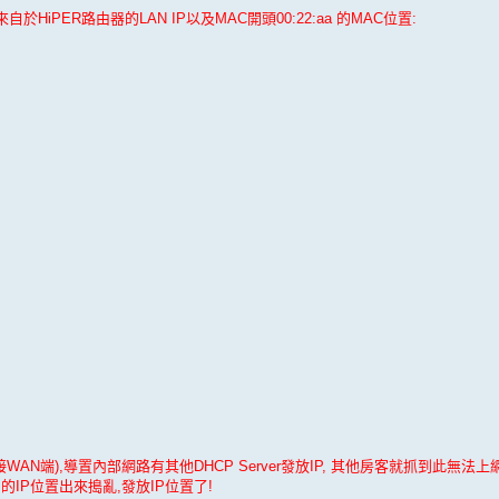
於HiPER路由器的LAN IP以及MAC開頭00:22:aa 的MAC位置:
N端),導置內部網路有其他DHCP Server發放IP, 其他房客就抓到此無法上網
0.1 的IP位置出來搗亂,發放IP位置了!