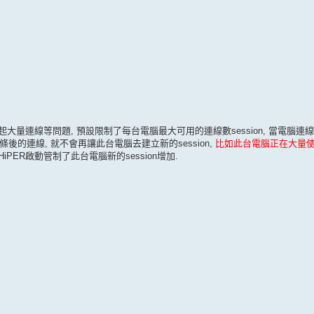
大量連線等問題, 預設限制了每台電腦最大可用的連線數session, 當電腦連線
後的連線, 就不會再讓此台電腦去建立新的session,
比如此台電腦正在大量使
HiPER啟動管制了此台電腦新的session增加.