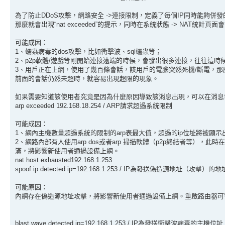
為了防止DDoS攻擊，網路安全 ->連接限制，定義了每個IP同時能夠併發的N
那麼就會出現“nat exceeded”的提示，同時在系統狀態 -> NAT統計頁
可能成因：
1、蠕蟲病毒的dos攻擊，比如衝擊波、sql蠕蟲等；
2、p2p軟體/遊戲等剛開始連接遠端的時候，會發出很多連接，往往這
3、用戶正在上網，使用了幾百條會話，該用戶的電腦突然死機/斷電，那
前面的會話仍然未超時，就容易出現超限的現象。
如果需要知道該使用者究竟是因為什麼原因導致該消息出現，可以在消息發生
arp exceeded 192.168.18.254 / ARP請求超過系統限制
可能成因：
1、網內主機數量超過系統的限制的arp表最大值，超過的ip位址將被顯
2、網路內部有人使用arp dos或者arp 掃描軟體（p2p終結者等），此
滿，將影響新使用者通過設備上網。
nat host exhausted192.168.1.253
spoof ip detected ip=192.168.1.253 / IP為發送偽造源地址（攻擊）的地
可能原因：
內網存在偽造源地址攻擊，將影響新使用者通過設備上網。重啟路由器可暫時
blast wave detected ip=192.168.1.253 / IP為發送衝擊波病毒的主機位址