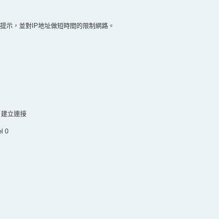
會有所提示，並對IP地址做短時間的限制網路。
:ac 建立連接
l 0