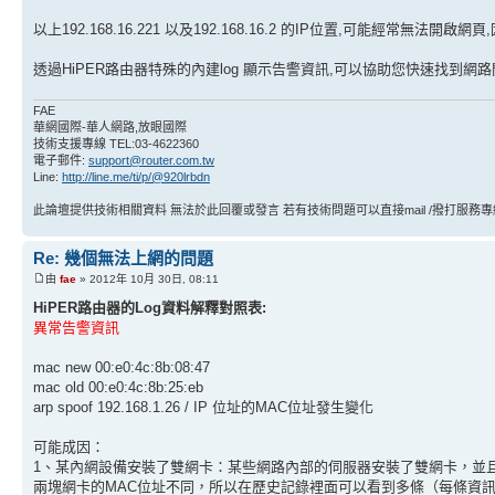
以上192.168.16.221 以及192.168.16.2 的IP位置,可能經常無法開
透過HiPER路由器特殊的內建log 顯示告警資訊,可以協助您快速找到網路
FAE
華網國際-華人網路,放眼國際
技術支援專線 TEL:03-4622360
電子郵件:
support@router.com.tw
Line:
http://line.me/ti/p/@920lrbdn
此論壇提供技術相關資料 無法於此回覆或發言 若有技術問題可以直接mail /撥打服務專線 或
Re: 幾個無法上網的問題
由
fae
» 2012年 10月 30日, 08:11
HiPER路由器的Log資料解釋對照表:
異常告警資訊
mac new 00:e0:4c:8b:08:47
mac old 00:e0:4c:8b:25:eb
arp spoof 192.168.1.26 / IP 位址的MAC位址發生變化
可能成因：
1、某內網設備安裝了雙網卡：某些網路內部的伺服器安裝了雙網卡，並
兩塊網卡的MAC位址不同，所以在歷史記錄裡面可以看到多條（每條資訊的ma