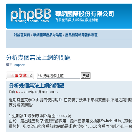
華網國際股份有限公司
有關產品與技術討論,歡迎利用
討論區首頁
‹
華網國際產品討論區
‹
產品相關新聞發佈專區
分析幾個無法上網的問題
版主:
support
發表回覆
分析幾個無法上網的問題
由
fae
» 2012年 10月 30日, 08:09
近期有些艾泰路由器的使用用戶,在安裝了幾年下來相安無事,不過近期卻發生
速分辨問題點:
1.近期發生最多的-網路迴圈Loop狀況.
由於一般出租套房早期建置都採用一般市售家用交換器Switch HUb, 這種交
量興起, 所以於出租套房無線網路需求也增多了, 以及套房內可能不止一台電