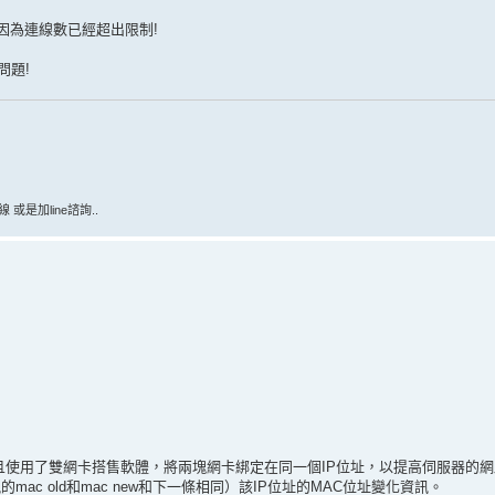
啟網頁,因為連線數已經超出限制!
問題!
是加line諮詢..
且使用了雙網卡搭售軟體，將兩塊網卡綁定在同一個IP位址，以提高伺服器的
c old和mac new和下一條相同）該IP位址的MAC位址變化資訊。