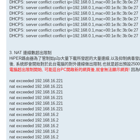
DHCPS: server conflict conflict ip=192.168.0.1,mac=00:1e:8c:3b:0e:27
DHCPS: server conflict conflict ip=192.168.0.1,mac=00:1e:8c:3b:0e:27
DHCPS: server conflict conflict ip=192.168.0.1,mac=00:1e:8c:3b:0e:27
DHCPS: server conflict conflict ip=192.168.0.1,mac=00:1e:8c:3b:0e:27
DHCPS: server conflict conflict ip=192.168.0.1,mac=00:1e:8c:3b:0e:27
DHCPS: server conflict conflict ip=192.168.0.1,mac=00:1e:8c:3b:0e:27
DHCPS: server conflict conflict ip=192.168.0.1,mac=00:1e:8c:3b:0e:27
3. NAT 連線數超出限制
HiPER路由器為了管制如p2p大量下載所發起的大量連線,以及抑制病毒發起
後, 系統即會開始對於此台電腦的對外連線做出限制,也就是超出預設2500條
電腦超出限制開始, 可能這台PC開啟新的網頁後,就會無法顯示網頁!
因為
nat exceeded 192.168.16.221
nat exceeded 192.168.16.221
nat exceeded 192.168.16.221
nat exceeded 192.168.16.221
nat exceeded 192.168.16.221
nat exceeded 192.168.16.221
nat exceeded 192.168.16.2
nat exceeded 192.168.16.2
nat exceeded 192.168.16.2
nat exceeded 192.168.16.2
nat exceeded 192.168.16.2