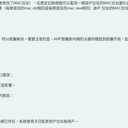
者修改了MAC位址），在歷史記錄裡面可以看到一條該IP位址的MAC位址變化
條資訊的mac old相同或每條資訊的mac new相同）該IP 位址的MAC位
位址，所以欺騙無效。需要注意的是，ARP欺騙對內網的主機同樣起到欺騙作用，如
n口衝突；
不受影響。
能的原因：
該IP在內網已存在，系統會再次分配其他IP位址給用戶。