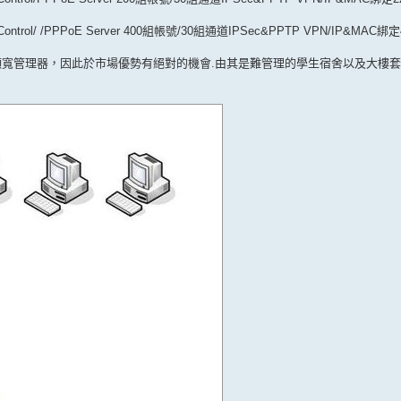
ion Control/ /PPPoE Server 400組帳號/30組通道IPSec&PPTP VPN/IP&MAC綁
頻寬管理器，因此於市場優勢有絕對的機會.由其是難管理的學生宿舍以及大樓套