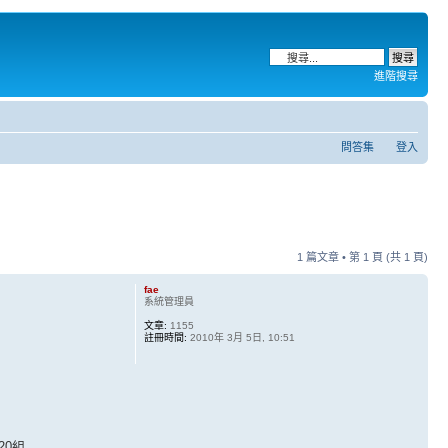
進階搜尋
問答集
登入
1 篇文章 • 第
1
頁 (共
1
頁)
fae
系統管理員
文章:
1155
註冊時間:
2010年 3月 5日, 10:51
220組