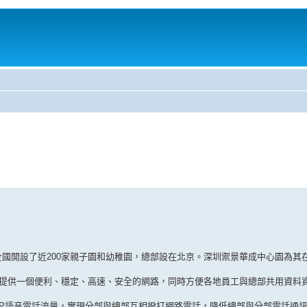
全國開設了近200家親子園和幼稚園，總部設在北京。深圳禦景華成中心園為其
供一個便利、穩定、高速、安全的網路，同時方便各地員工與總部共用資料資
IP語音電話流量，實現分部與總部互相撥打網路電話，降低總部與分部電話通