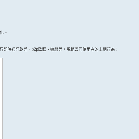
化。
即時通訊軟體、p2p軟體、遊戲等，規範公司使用者的上網行為：