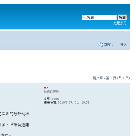
進階搜尋
問答集
登入
1 篇文章 • 第
1
頁 (共
1
頁)
fae
系統管理員
文章:
1155
註冊時間:
2010年 3月 5日, 10:51
在深圳的分部幼稚
源，IP語音通訊
訊成本。