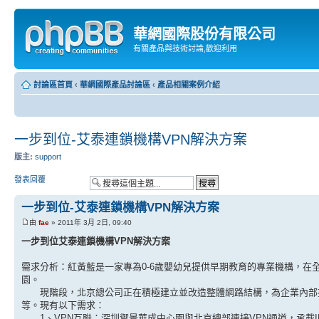
華網國際股份有限公司
有關產品與技術討論,歡迎利用
討論區首頁
‹
華網國際產品討論區
‹
產品相關案例介紹
一步到位-艾泰連鎖機構VPN解決方案
版主:
support
發表回覆
一步到位-艾泰連鎖機構VPN解決方案
由
fae
» 2011年 3月 2日, 09:40
一步到位艾泰連鎖機構VPN解決方案
需求分析：紅黃藍是一家專為0-6歲嬰幼兒提供早期教育的專業機構，在
園。
現階段，北京總公司正在積極建立並改造整體網路結構，為企業內部提
等。現有以下需求：
1、VPN互聯：深圳禦景華成中心園與北京總部連接VPN通道，承載