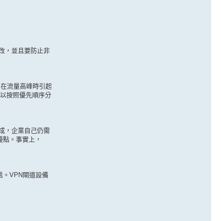
篡改，並且要防止非
，在流量高峰時引起
可以按照優先順序分
成，企業自己仍需
優點。事實上，
。VPN閘道設備