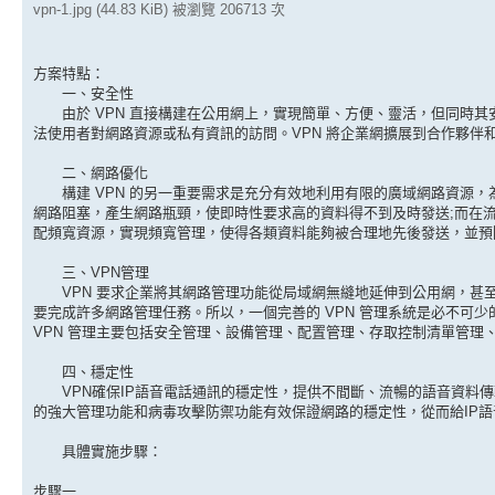
vpn-1.jpg (44.83 KiB) 被瀏覽 206713 次
方案特點：
一、安全性
由於 VPN 直接構建在公用網上，實現簡單、方便、靈活，但同時其安
法使用者對網路資源或私有資訊的訪問。VPN 將企業網擴展到合作夥伴
二、網路優化
構建 VPN 的另一重要需求是充分有效地利用有限的廣域網路資源，
網路阻塞，產生網路瓶頸，使即時性要求高的資料得不到及時發送;而在流
配頻寬資源，實現頻寬管理，使得各類資料能夠被合理地先後發送，並預
三、VPN管理
VPN 要求企業將其網路管理功能從局域網無縫地延伸到公用網，甚
要完成許多網路管理任務。所以，一個完善的 VPN 管理系統是必不可
VPN 管理主要包括安全管理、設備管理、配置管理、存取控制清單管理、
四、穩定性
VPN確保IP語音電話通訊的穩定性，提供不間斷、流暢的語音資料傳
的強大管理功能和病毒攻擊防禦功能有效保證網路的穩定性，從而給IP
具體實施步驟：
步驟一