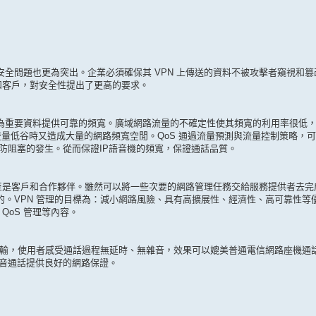
全問題也更為突出。企業必須確保其 VPN 上傳送的資料不被攻擊者窺視和
和客戶，對安全性提出了更高的要求。
為重要資料提供可靠的頻寬。廣域網路流量的不確定性使其頻寬的利用率很低
量低谷時又造成大量的網路頻寬空閒。QoS 通過流量預測與流量控制策略，
防阻塞的發生。從而保證IP語音機的頻寬，保證通話品質。
至是客戶和合作夥伴。雖然可以將一些次要的網路管理任務交給服務提供者去完
少的。VPN 管理的目標為：減小網路風險、具有高擴展性、經濟性、高可靠性等
QoS 管理等內容。
輸，使用者感受通話過程無延時、無雜音，效果可以媲美普通電信網路座機通話
語音通話提供良好的網路保證。